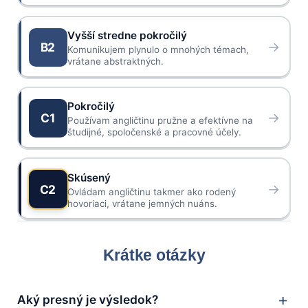
Vyšší stredne pokročilý
→
B2
Komunikujem plynulo o mnohých témach,
vrátane abstraktných.
Pokročilý
→
C1
Používam angličtinu pružne a efektívne na
študijné, spoločenské a pracovné účely.
Skúsený
→
C2
Ovládam angličtinu takmer ako rodený
hovoriaci, vrátane jemných nuáns.
Krátke otázky
Aký presný je výsledok?