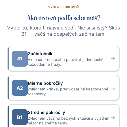
VYBER SI ÚROVEŇ
Akú úroveň podľa seba máš?
Vyber tú, ktorá ti najviac sedí. Nie si si istý? Skús
B1 — väčšina dospelých začína tam.
Začiatočník
→
A1
Viem sa predstaviť a používať jednoduché
každodenné frázy.
Mierne pokročilý
→
A2
Zvládnem krátke, predvídateľné každodenné
rozhovory.
Stredne pokročilý
→
B1
Zvládnem väčšinu bežných situácií a vyjadrím
názor na známe témy.