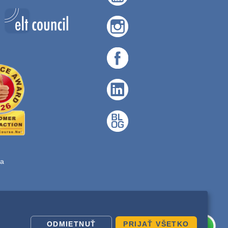
ta
ODMIETNUŤ
PRIJAŤ VŠETKO