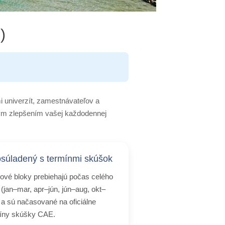
)
 univerzít, zamestnávateľov a
ným zlepšením vašej každodennej
súladený s termínmi skúšok
ové bloky prebiehajú počas celého
 (jan–mar, apr–jún, jún–aug, okt–
 a sú načasované na oficiálne
íny skúšky CAE.