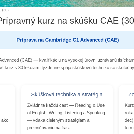
 (30)
Prípravný kurz na skúšku CAE (30
Príprava na Cambridge C1 Advanced (CAE)
dvanced (CAE) — kvalifikáciu na vysokej úrovni uznávanú tisíckami
áš kurz s 30 lekciami týždenne spája skúškovú techniku so skutoč
e
Skúšková technika a stratégia
Zo
Zvládnite každú časť — Reading & Use
Kurz
of English, Writing, Listening a Speaking
roka
i ako
— vďaka cieleným stratégiám a
dec)
precvičovaniu na čas.
term