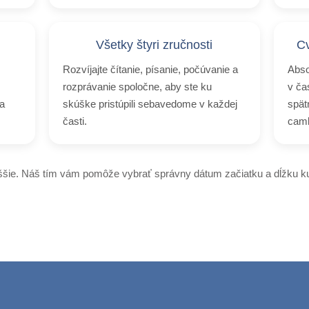
Všetky štyri zručnosti
Cv
Rozvíjajte čítanie, písanie, počúvanie a
Abso
rozprávanie spoločne, aby ste ku
v ča
a
skúške pristúpili sebavedome v každej
spät
časti.
camb
ššie. Náš tím vám pomôže vybrať správny dátum začiatku a dĺžku ku