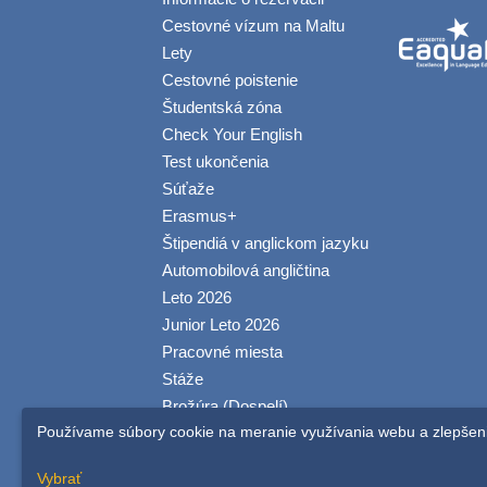
Cestovné vízum na Maltu
Lety
Cestovné poistenie
Študentská zóna
Check Your English
Test ukončenia
Súťaže
Erasmus+
Štipendiá v anglickom jazyku
Automobilová angličtina
Leto 2026
Junior Leto 2026
Pracovné miesta
Stáže
Brožúra (Dospelí)
Používame súbory cookie na meranie využívania webu a zlepšenie 
Brožúra (Mladší)
Obchodné podmienky
Vybrať