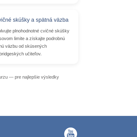
ičné skúšky a spätná väzba
lvujte plnohodnotné cvičné skúšky
sovom limite a získajte podrobnú
nú väzbu od skúsených
ridgeských učiteľov.
rzu — pre najlepšie výsledky