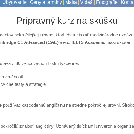
Ubytovanie
Ceny a termíny
Malta
Videá
Fotografie
Konta
Prípravný kurz na skúšku
dentov pokročilejšej úrovne, ktorí chcú získať medzinárodne uznávan
mbridge C1 Advanced (CAE)
alebo
IELTS Academic
, naši skúsení
táva z 30 vyučovacích hodín týždenne:
ch zručností
cvičné testy a stratégie
e používať každodennú angličtinu na stredne pokročilej úrovni. Šir
okročilú znalosť angličtiny. Uznávaný tisíckami univerzít a organizá