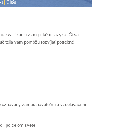
kt
Citát
ú kvalifikáciu z anglického jazyka. Či sa
 učitelia vám pomôžu rozvíjať potrebné
oko uznávaný zamestnávateľmi a vzdelávacími
cií po celom svete.