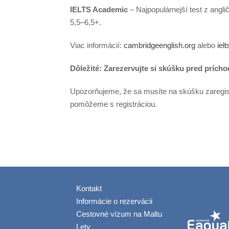
IELTS Academic
– Najpopulárnejší test z angl
5,5–6,5+.
Viac informácií:
cambridgeenglish.org
alebo
ielt
Dôležité: Zarezervujte si skúšku pred prích
Upozorňujeme, že sa musíte na skúšku zaregis
pomôžeme s registráciou.
Kontakt
Informácie o rezervácii
Cestovné vízum na Maltu
Lety