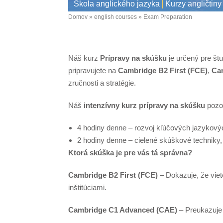
Škola anglického jazyka
Kurzy angličtiny
Domov
english courses
Exam Preparation
Omrvinka
Náš kurz
Prípravy na skúšku
je určený pre štu
pripravujete na
Cambridge B2 First (FCE)
,
Ca
zručnosti a stratégie.
Náš
intenzívny kurz prípravy na skúšku
pozos
4 hodiny denne – rozvoj kľúčových jazykový
2 hodiny denne – cielené skúškové techniky, 
Ktorá skúška je pre vás tá správna?
Cambridge B2 First (FCE)
– Dokazuje, že viet
inštitúciami.
Cambridge C1 Advanced (CAE)
– Preukazuje p