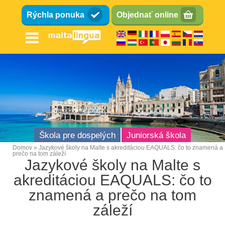
Skočiť
Rýchla ponuka
Objednať online
na
hlavný
obsah
Škola pre dospelých
Juniorská škola
Domov
Jazykové školy na Malte s akreditáciou EAQUALS: čo to znamená a
prečo na tom záleží
Omrvinka
Jazykové školy na Malte s
akreditáciou EAQUALS: čo to
znamená a prečo na tom
záleží