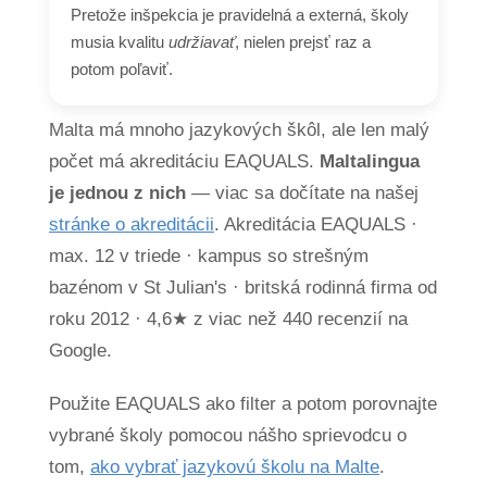
Pretože inšpekcia je pravidelná a externá, školy
musia kvalitu
udržiavať
, nielen prejsť raz a
potom poľaviť.
Malta má mnoho jazykových škôl, ale len malý
počet má akreditáciu EAQUALS.
Maltalingua
je jednou z nich
— viac sa dočítate na našej
stránke o akreditácii
. Akreditácia EAQUALS ·
max. 12 v triede · kampus so strešným
bazénom v St Julian's · britská rodinná firma od
roku 2012 · 4,6★ z viac než 440 recenzií na
Google.
Použite EAQUALS ako filter a potom porovnajte
vybrané školy pomocou nášho sprievodcu o
tom,
ako vybrať jazykovú školu na Malte
.