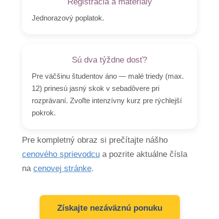
Registrácia a materiály
Jednorazový poplatok.
Sú dva týždne dosť?
Pre väčšinu študentov áno — malé triedy (max.
12) prinesú jasný skok v sebadôvere pri
rozprávaní. Zvoľte intenzívny kurz pre rýchlejší
pokrok.
Pre kompletný obraz si prečítajte nášho
cenového sprievodcu
a pozrite aktuálne čísla
na
cenovej stránke
.
Získajte nezáväznú ponuku