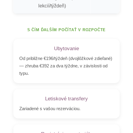
lekcií/týždeň)
S ČÍM ĎALŠÍM POČÍTAŤ V ROZPOČTE
Ubytovanie
Od približne €196/týždeň (dvojlôžkové zdieľané)
— zhruba €392 za dva týždne, v závislosti od
typu.
Letiskové transfery
Zariadené s vašou rezerváciou.