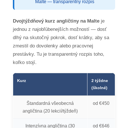
Malte — transparentný rozpis
Dvojtýždňový kurz angličtiny na Malte
je
jednou z najobľúbenejších možností — dosť
dlhý na skutočný pokrok, dosť krátky, aby sa
zmestil do dovolenky alebo pracovnej
prestávky. Tu je transparentný rozpis toho,
koľko stojí.
Kurz
2 týždne
(školné)
Štandardná všeobecná
od €450
angličtina (20 lekcií/týždeň)
Intenzívna angličtina (30
od €646