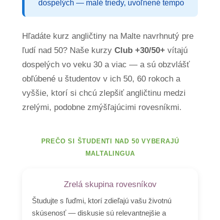
dospelých — malé triedy, uvoľnené tempo
Hľadáte kurz angličtiny na Malte navrhnutý pre
ľudí nad 50? Naše kurzy
Club +30/50+
vítajú
dospelých vo veku 30 a viac — a sú obzvlášť
obľúbené u študentov v ich 50, 60 rokoch a
vyššie, ktorí si chcú zlepšiť angličtinu medzi
zrelými, podobne zmýšľajúcimi rovesníkmi.
PREČO SI ŠTUDENTI NAD 50 VYBERAJÚ
MALTALINGUA
Zrelá skupina rovesníkov
Študujte s ľuďmi, ktorí zdieľajú vašu životnú
skúsenosť — diskusie sú relevantnejšie a