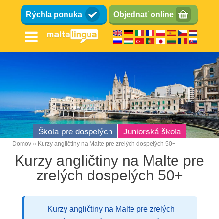
Skočiť
Rýchla ponuka
Objednať online
na
hlavný
obsah
Škola pre dospelých
Juniorská škola
Domov
Kurzy angličtiny na Malte pre zrelých dospelých 50+
Omrvinka
Kurzy angličtiny na Malte pre
zrelých dospelých 50+
Kurzy angličtiny na Malte pre zrelých