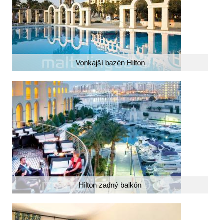
Vonkajší bazén Hilton
Hilton zadný balkón