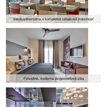
Interkontinentálna a kompletná raňajková miestnosť
Pohodlná, moderná dvojposteľová izba