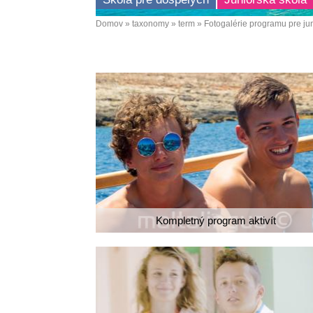
Domov
taxonomy
term
Fotogalérie programu pre ju
Omrvinka
Kompletný program aktivít