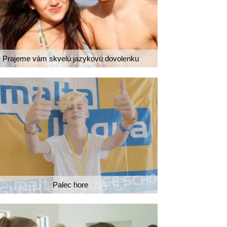
Prajeme vám skvelú jazykovú dovolenku
Palec hore