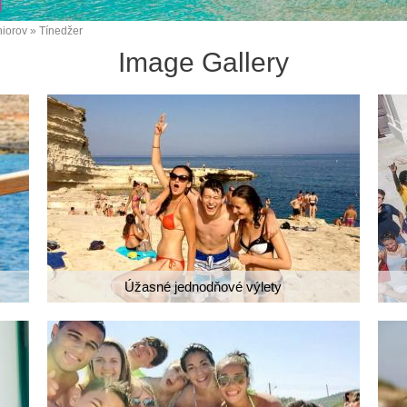
niorov
Tínedžer
Image Gallery
Úžasné jednodňové výlety